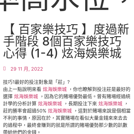
【 百家樂技巧 】度過新
手階段 8個百家樂技巧
心得 (1-4) 炫海娛樂城
29 11 月, 2022
技巧1最好的投注對象是「莊」?
由上一點說明來看
炫海娛樂城
，你也瞭解到投注莊是最好的
選擇
炫海娛樂城
，因為它的賭場優勢最低。曾有賭場經過統
計學的分析計算
炫海娛樂城
，長期投注下來
炫海娛樂城
，
莊的勝率會超過50%
炫海娛樂城
，這對於賭場來說是個相當
不利的事情，原因在於，其實賭場在看似大量金錢來來去去
的過程中，最終會賺到的就是所謂的賭場優勢那少數的趴數
帶給他們的金錢。