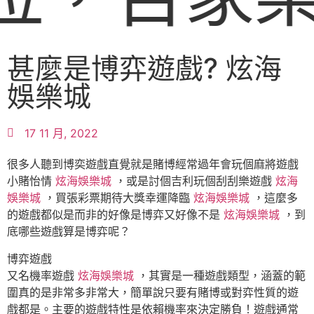
甚麼是博弈遊戲? 炫海
娛樂城
17 11 月, 2022
很多人聽到博奕遊戲直覺就是賭博經常過年會玩個麻將遊戲
小賭怡情
炫海娛樂城
，或是討個吉利玩個刮刮樂遊戲
炫海
娛樂城
，買張彩票期待大獎幸運降臨
炫海娛樂城
，這麼多
的遊戲都似是而非的好像是博弈又好像不是
炫海娛樂城
，到
底哪些遊戲算是博弈呢？
博弈遊戲
又名機率遊戲
炫海娛樂城
，其實是一種遊戲類型，涵蓋的範
圍真的是非常多非常大，簡單說只要有賭博或對弈性質的遊
戲都是。主要的遊戲特性是依賴機率來決定勝負！遊戲通常