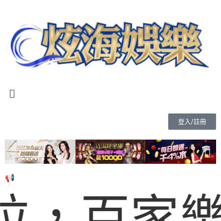
登入/註冊
📢
，百家樂多