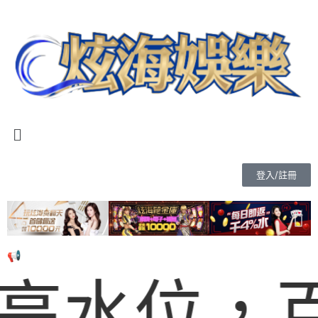
登入/註冊
📢
位，百家