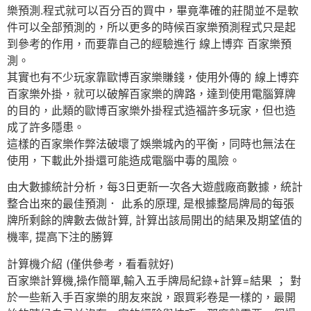
樂預測.程式就可以百分百的買中，畢竟準確的莊閒並不是軟
件可以全部預測的，所以更多的時候百家樂預測程式只是起
到參考的作用，而要靠自己的經驗進行 線上博弈 百家樂預
測。
其實也有不少玩家靠歐博百家樂賺錢，使用外傳的 線上博弈
百家樂外掛，就可以破解百家樂的牌路，達到使用電腦算牌
的目的，此類的歐博百家樂外掛程式造福許多玩家，但也造
成了許多隱患。
這樣的百家樂作弊法破壞了娛樂城內的平衡，同時也無法在
使用，下載此外掛還可能造成電腦中毒的風險。
由大數據統計分析，每3日更新一次各大遊戲廠商數據，統計
整合出來的最佳預測． 此系的原理, 是根據整局牌局的每張
牌所剩餘的牌數去做計算, 計算出該局開出的結果及期望值的
機率, 提高下注的勝算
計算機介紹 (僅供參考，看看就好)
百家樂計算機,操作簡單,輸入五手牌局紀錄+計算=結果 ； 對
於一些新入手百家樂的朋友來說，跟買彩卷是一樣的，最開