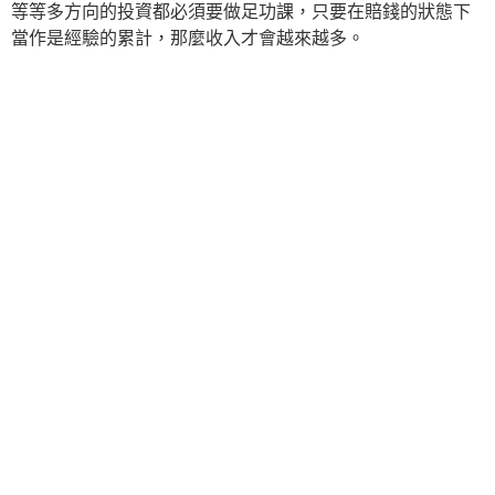
等等多方向的投資都必須要做足功課，只要在賠錢的狀態下
當作是經驗的累計，那麼收入才會越來越多。