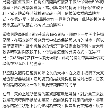
局開出莊還是閑、在獨立的開獎遊戲當中依然保留著50%的
機率，所以要學習算牌、當小牌越多的情況下對莊家會較不
利、當大牌較多時就對閑家較不利，依循著這樣的算牌方
式、在第27局、第35局時當作一個劃分界線，此時的投注中
獎率居高可以落在75%以上的勝率。
當這個牌局開出1閑3莊或者1莊3閑時，那麼下一局開出莊還
是閑、在獨立的開獎遊戲當中依然保留著50%的機率，所以
要學習算牌、當小牌越多的情況下對莊家會較不利、當大牌
較多時就對閑家較不利，依循著這樣的算牌方式、在第27
局、第35局時當作一個劃分界線，此時的投注中獎率居高可
以落在75%以上的勝率。
那麼踏入賭界已經有10年之久的大神、在文章末提問了大家
是否都想要賺錢，這句說真的讓我覺得相當得到啟發，百家
樂討論的攻略之一說到想要賺錢非常的簡單!
在每一天的上班所獲得的薪資那麼就是賺錢，對於員工來說
就是花費時間奉獻給企業家，然而獲得了對應的酬勞、那麼
這樣的謀生狀態下我們也稱為賺錢，但是想要在賭場、股票