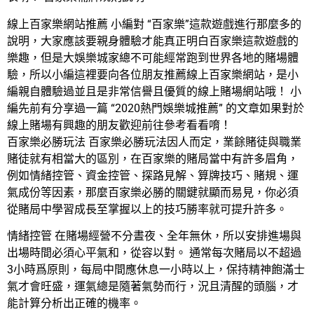
線上百家樂網站推薦 小編對 “百家樂”這款遊戲進行那麼多的
說明，大家應該要親身體驗才能真正明白百家樂這款遊戲的
樂趣，但是大娛樂城家總不可能經常跑到世界各地的賭場體
驗，所以小編這裡要向各位朋友推薦線上百家樂網站，是小
編親自體驗過並且是非常信譽且優質的線上賭場網站哦！ 小
編先前有分享過一篇 “2020熱門娛樂城推薦” 的文章如果對於
線上賭場有興趣的朋友歡迎前往參考看看唷！
百家樂必勝玩法 百家樂必勝玩法因人而定，業餘賭徒與職業
賭徒就有相當大的區別，在百家樂的賭局當中有許多眉角，
例如情緒控管、資金控管、探路見解、算牌技巧、賭規、運
氣成份等因素，那麼百家樂必勝的關鍵就顯而易見，你必須
從賭局中學習成長至掌握以上的技巧勝率就可提升許多。
情緒控管 在賭場經營不分晝夜、全年無休，所以安排進場與
出場時間必須心平氣和，從容以對。 通常每次賭局以不超過
3小時爲原則，每局中間應休息一小時以上，保持精神飽滿士
氣才會旺盛，運氣總是隨著氣勢而行，況且清醒的頭腦，才
能計算分析出正確的機率。