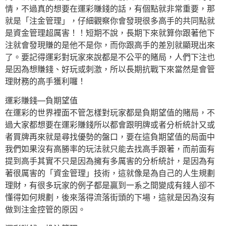
情，不過真的想要在運彩賺錢的話，有個點就非常重要，那
就是「注金管理」，仔細觀察你會發現很多高手的共同點就
是資金管理超厲害！！短期不說，長期下來就算你跟著他下
注就會發現賺的是他不是你，而你跟高手的差別就顯現出來
了。要記得運彩對玩家來說都是不公平的賭局，人們下注也
是因為想賺錢、好玩或刺激，所以長期抗戰下來當然是會管
理財務的高手獲利囉！
運彩賺錢—負期望值
在運彩的世界裡面不管怎樣對玩家都是負期望值的賭局，不
過大家都想要在運彩賺錢所以都會跟明牌或者分析統計又或
者買牌再來就是尋找優勢的盤口，要在這負期望值的局面中
我們如果沒有高勝率的玩法就只能去找高手跟著，而前面有
提到高手其實不只是因為擁有多厲害的分析統計，是因為有
著很厲害的「資金管理」技術，這就像是為自己的人生規劃
理財，有很多玩家的例子都是贏到一系之間變成有錢人卻不
懂得如何規劃，後來落得流落街頭的下場，這就是因為沒有
做到注金控管的原因。