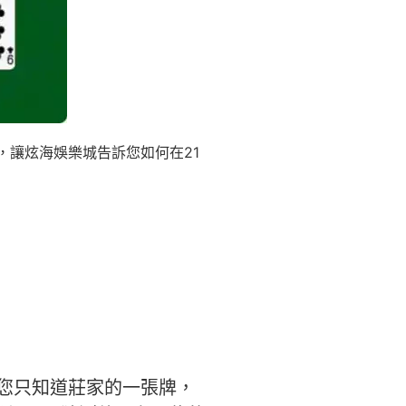
，讓炫海娛樂城告訴您如何在21
但您只知道莊家的一張牌，