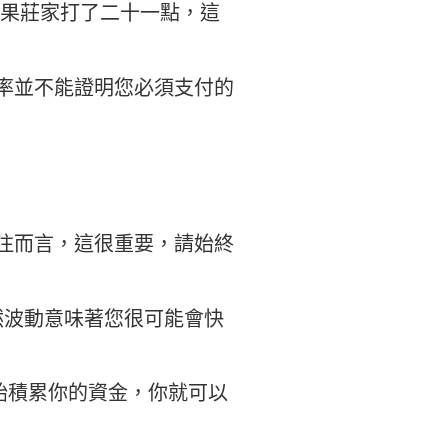
如果莊家打了二十一點，這
率並不能證明您必須支付的
注而言，這很重要，請始終
自然波動意味著您很可能會快
始積累你的資金，你就可以