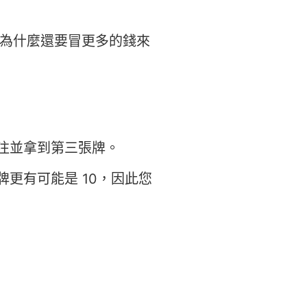
，為什麼還要冒更多的錢來
注並拿到第三張牌。
牌更有可能是 10，因此您