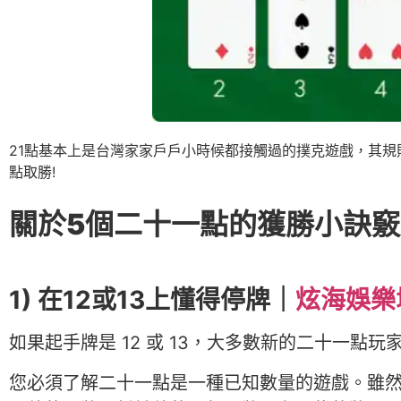
21點基本上是台灣家家戶戶小時候都接觸過的撲克遊戲，其規
點取勝!
關於
5個
二十一點的獲勝小訣竅
1) 在12或13上懂得停牌｜
炫海娛樂
如果起手牌是 12 或 13，大多數新的二十一
您必須了解二十一點是一種已知數量的遊戲。雖然您