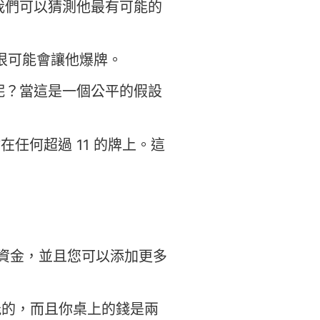
麼我們可以猜測他最有可能的
這很可能會讓他爆牌。
呢？當這是一個公平的假設
任何超過 11 的牌上。這
資金，並且您可以添加更多
能的，而且你桌上的錢是兩