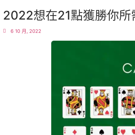
2022想在21點獲勝你
6 10 月, 2022