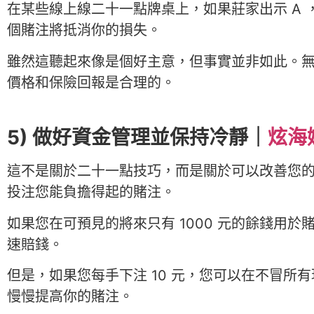
在某些線上線二十一點牌桌上，如果莊家出示 A
個賭注將抵消你的損失。
雖然這聽起來像是個好主意，但事實並非如此。
價格和保險回報是合理的。
5) 做好資金管理並保持冷靜｜
炫海
這不是關於二十一點技巧，而是關於可以改善您
投注您能負擔得起的賭注。
如果您在可預見的將來只有 1000 元的餘錢用於
速賠錢。
但是，如果您每手下注 10 元，您可以在不冒
慢慢提高你的賭注。